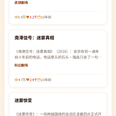
过与重新开始的故事缓缓展开。
武侠
剧场
5.9万
3.2千
10年前
99:35
南港信号：迷雾真相
最新
《南港信号：迷雾真相》（2016）：吴京收到一通来
自十年前的电话，电话那头的石头·强森只说了一句话
——「别回来」。
科幻
剧场
4.7万
2.9千
10年前
99:34
迷雾惊变
最新
《迷雾惊变》：一场跨越国境的追逃在凌晨四点正式开