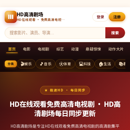
HD高清剧场
登录
注册
HD在线观看 · 免费高清电视剧 · 每日更新
搜索
首页
电影
电视剧
综艺
动漫
悬疑惊悚
动作大片
🎬
🎵
⚽
💻
🏠
📚
娱乐
音乐
体育
科技
生活
教
分类
极速HD · 每日同步
HD在线观看免费高清电视剧 ·
HD高
清剧场
每日同步更新
HD高清剧场是专注HD在线观看免费高清电视剧的高清剧集平