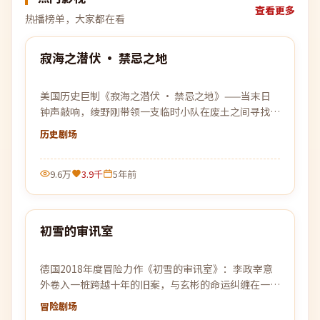
查看更多
热播榜单，大家都在看
99:51
寂海之潜伏 · 禁忌之地
热门
美国历史巨制《寂海之潜伏 · 禁忌之地》——当末日
钟声敲响，绫野刚带领一支临时小队在废土之间寻找最
后的微光。
历史
剧场
9.6万
3.9千
5年前
99:37
初雪的审讯室
热门
德国2018年度冒险力作《初雪的审讯室》：李政宰意
外卷入一桩跨越十年的旧案，与玄彬的命运纠缠在一
起，真相比想象中更加危险。
冒险
剧场