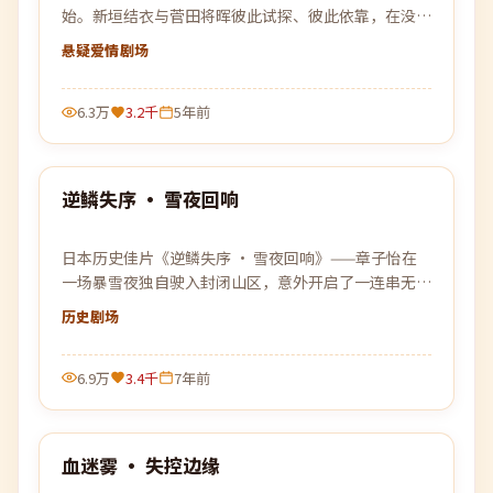
始。新垣结衣与菅田将晖彼此试探、彼此依靠，在没有
退路的旅程上各自交出底牌。
悬疑爱情
剧场
6.3万
3.2千
5年前
99:05
逆鳞失序 · 雪夜回响
最新
日本历史佳片《逆鳞失序 · 雪夜回响》——章子怡在
一场暴雪夜独自驶入封闭山区，意外开启了一连串无法
被解释的事件。
历史
剧场
6.9万
3.4千
7年前
99:43
血迷雾 · 失控边缘
最新