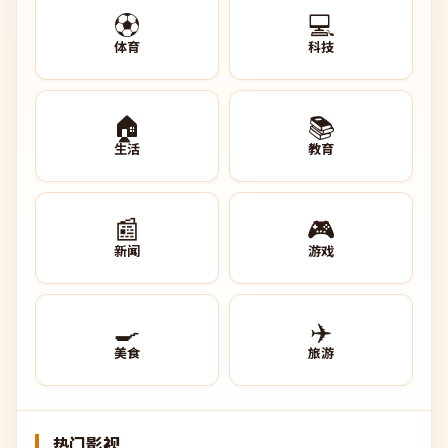
⚽
💻
体育
科技
🏠
📚
生活
教育
📰
🎮
新闻
游戏
🍳
✈️
美食
旅游
热门影视