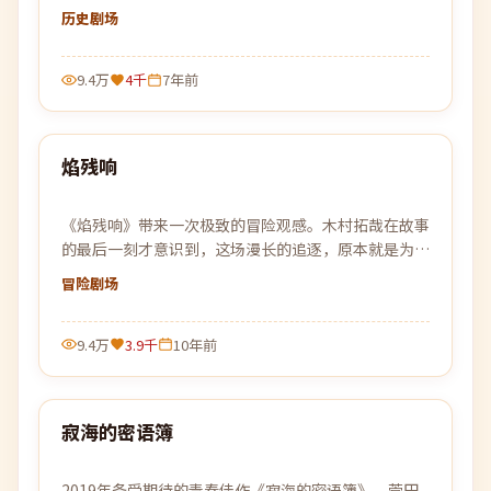
了彼此的人生。
历史
剧场
9.4万
4千
7年前
99:53
焰残响
热门
《焰残响》带来一次极致的冒险观感。木村拓哉在故事
的最后一刻才意识到，这场漫长的追逐，原本就是为自
己设下的一个局。
冒险
剧场
9.4万
3.9千
10年前
99:26
寂海的密语簿
热门
2019年备受期待的青春佳作《寂海的密语簿》。菅田