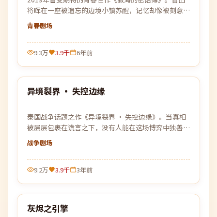
将晖在一座被遗忘的边境小镇苏醒，记忆却像被刻意篡
改，唯一线索是一张被烧毁的车票。
青春
剧场
9.3万
3.9千
6年前
99:18
异境裂界 · 失控边缘
热门
泰国战争话题之作《异境裂界 · 失控边缘》。当真相
被层层包裹在谎言之下，没有人能在这场博弈中独善其
身。
战争
剧场
9.2万
3.9千
3年前
99:27
灰烬之引擎
热门