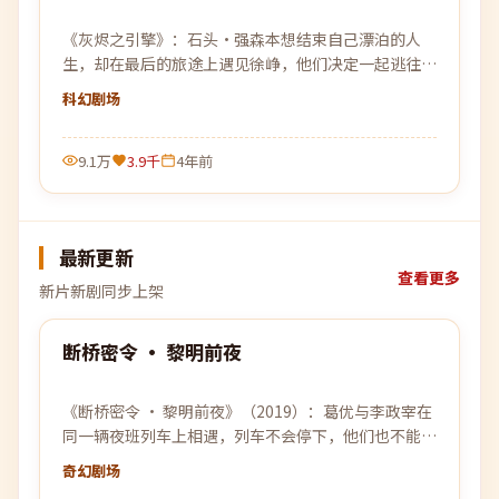
《灰烬之引擎》：石头·强森本想结束自己漂泊的人
生，却在最后的旅途上遇见徐峥，他们决定一起逃往那
个谁都没去过的远方。
科幻
剧场
9.1万
3.9千
4年前
最新更新
查看更多
新片新剧同步上架
99:58
断桥密令 · 黎明前夜
最新
《断桥密令 · 黎明前夜》（2019）：葛优与李政宰在
同一辆夜班列车上相遇，列车不会停下，他们也不能停
下。
奇幻
剧场