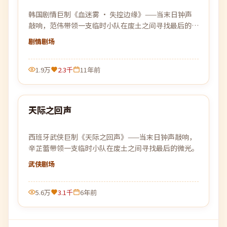
韩国剧情巨制《血迷雾 · 失控边缘》——当末日钟声
敲响，范伟带领一支临时小队在废土之间寻找最后的微
光。
剧情
剧场
1.9万
2.3千
11年前
99:15
天际之回声
最新
西班牙武侠巨制《天际之回声》——当末日钟声敲响，
辛芷蕾带领一支临时小队在废土之间寻找最后的微光。
武侠
剧场
5.6万
3.1千
6年前