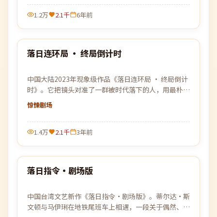
1.2万
2.1千
6年前
99:14
落日连环局 · 终局倒计时
最新
中国大陆2023年现象级作品《落日连环局 · 终局倒计
时》。它把镜头对准了一群被时代落下的人，用最朴素
的方式还原了他们最不平凡的日常。
惊悚
剧场
1.4万
2.1千
3年前
90:56
落日指令·剧场版
最新
中国台湾文艺新作《落日指令·剧场版》。蒂尔达·斯
文顿与马伊琍在地铁尾班车上相遇，一段关于偶然、错