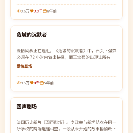
9.6万
3.9千
8年前
98:47
危城的沉默者
热门
爱情风暴正在逼近。《危城的沉默者》中，石头·强森
必须在 72 小时内做出抉择，而王宝强的出现让所有计
划被彻底打乱。
爱情
剧场
9.5万
4千
5年前
95:31
回声剧场
热门
法国历史新片《回声剧场》。李政宰与新垣结衣在同一
所学校的两端遥遥相望，一段从未开始的故事悄悄改变